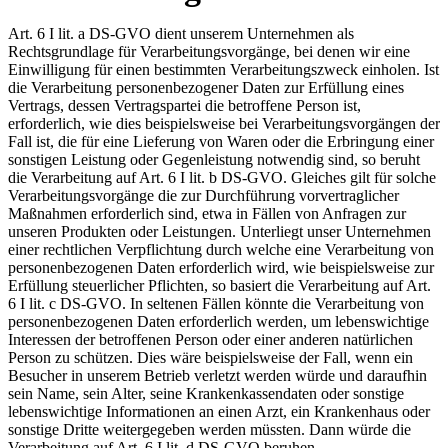
Art. 6 I lit. a DS-GVO dient unserem Unternehmen als
Rechtsgrundlage für Verarbeitungsvorgänge, bei denen wir eine
Einwilligung für einen bestimmten Verarbeitungszweck einholen. Ist
die Verarbeitung personenbezogener Daten zur Erfüllung eines
Vertrags, dessen Vertragspartei die betroffene Person ist,
erforderlich, wie dies beispielsweise bei Verarbeitungsvorgängen der
Fall ist, die für eine Lieferung von Waren oder die Erbringung einer
sonstigen Leistung oder Gegenleistung notwendig sind, so beruht
die Verarbeitung auf Art. 6 I lit. b DS-GVO. Gleiches gilt für solche
Verarbeitungsvorgänge die zur Durchführung vorvertraglicher
Maßnahmen erforderlich sind, etwa in Fällen von Anfragen zur
unseren Produkten oder Leistungen. Unterliegt unser Unternehmen
einer rechtlichen Verpflichtung durch welche eine Verarbeitung von
personenbezogenen Daten erforderlich wird, wie beispielsweise zur
Erfüllung steuerlicher Pflichten, so basiert die Verarbeitung auf Art.
6 I lit. c DS-GVO. In seltenen Fällen könnte die Verarbeitung von
personenbezogenen Daten erforderlich werden, um lebenswichtige
Interessen der betroffenen Person oder einer anderen natürlichen
Person zu schützen. Dies wäre beispielsweise der Fall, wenn ein
Besucher in unserem Betrieb verletzt werden würde und daraufhin
sein Name, sein Alter, seine Krankenkassendaten oder sonstige
lebenswichtige Informationen an einen Arzt, ein Krankenhaus oder
sonstige Dritte weitergegeben werden müssten. Dann würde die
Verarbeitung auf Art. 6 I lit. d DS-GVO beruhen.