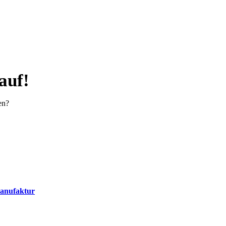
auf!
en?
Manufaktur