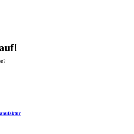
auf!
en?
Manufaktur